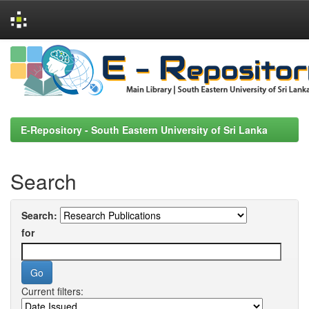
Skip
navigation
E-Repository - South Eastern University of Sri Lanka
Search
Search:
for
Current filters: