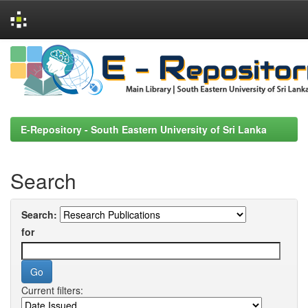
Skip
navigation
E-Repository - South Eastern University of Sri Lanka
Search
Search:
for
Current filters: