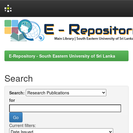
Skip
navigation
E-Repository - South Eastern University of Sri Lanka
Search
Search:
for
Current filters: