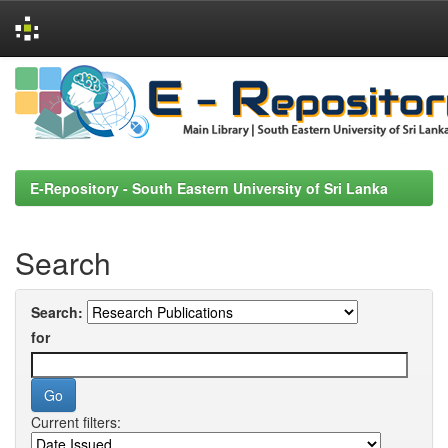
Skip
navigation
E-Repository - South Eastern University of Sri Lanka
Search
Search:
for
Current filters: