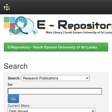
Skip
navigation
E-Repository - South Eastern University of Sri Lanka
Search
Search:
for
Current filters: