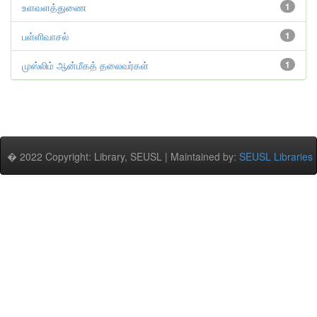
உளவளத்துணை
1
பள்ளிவாசல்
1
முஸ்லிம் ஆன்மீகத் தலைவர்கள்
1
� 2022 Copyright: Library, SEUSL | Maintained by:
SEUSL Libraries