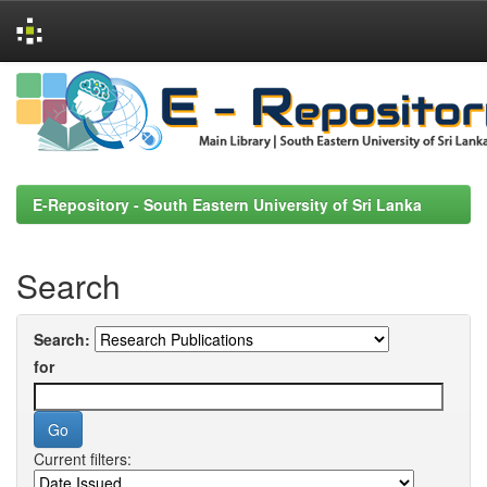
Skip
navigation
E-Repository - South Eastern University of Sri Lanka
Search
Search:
for
Current filters: