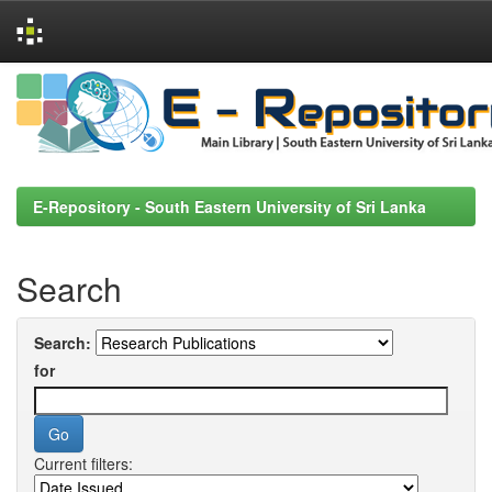
Skip
navigation
E-Repository - South Eastern University of Sri Lanka
Search
Search:
for
Current filters: