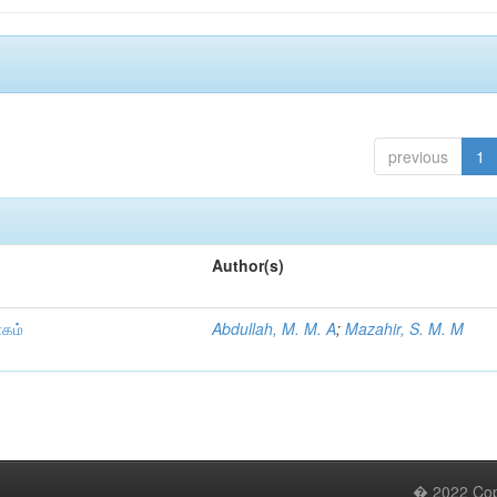
previous
1
Author(s)
ாகம்
Abdullah, M. M. A
;
Mazahir, S. M. M
� 2022 Copy