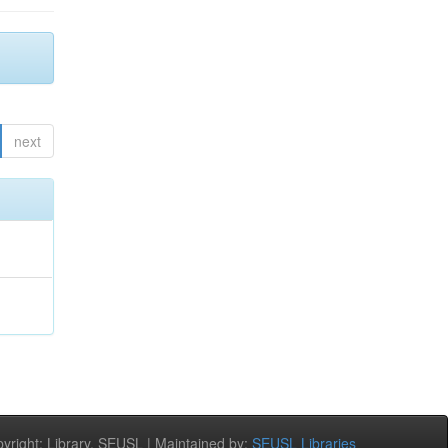
next
right: Library, SEUSL | Maintained by:
SEUSL Libraries