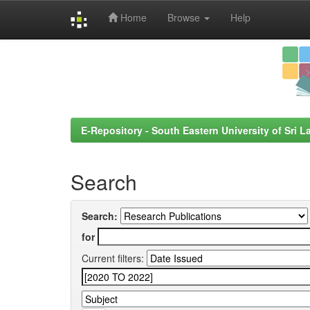
Home
Browse
Help
Skip
navigation
E-Repository - South Eastern University of Sri L
Search
Search:
for
Current filters: