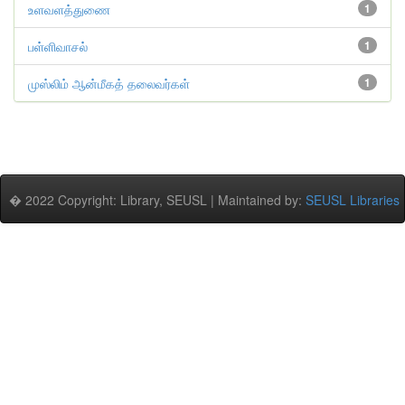
உளவளத்துணை
1
பள்ளிவாசல்
1
முஸ்லிம் ஆன்மீகத் தலைவர்கள்
1
� 2022 Copyright: Library, SEUSL | Maintained by:
SEUSL Libraries