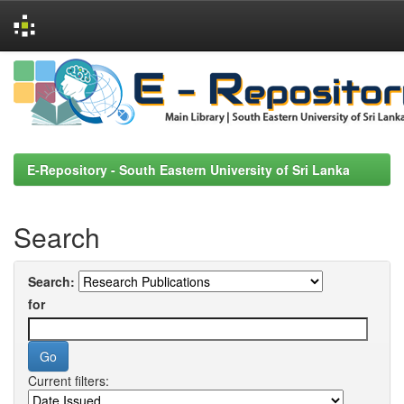
Skip
navigation
E-Repository - South Eastern University of Sri Lanka
Search
Search:
for
Current filters: