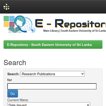
Skip
navigation
E-Repository - South Eastern University of Sri Lanka
Search
Search:
for
Current filters: