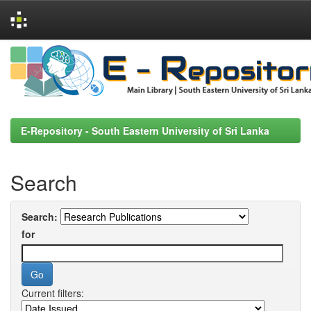
Skip
navigation
E-Repository - South Eastern University of Sri Lanka
Search
Search:
for
Current filters: