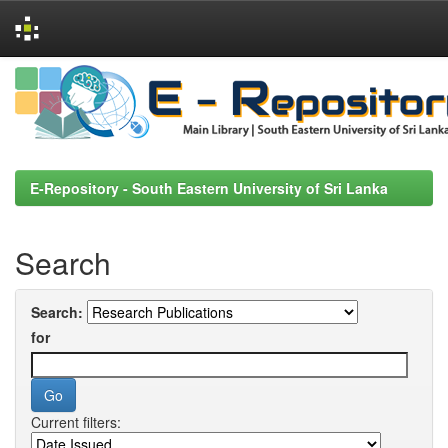
Skip
navigation
E-Repository - South Eastern University of Sri Lanka
Search
Search:
for
Current filters: