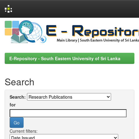
Skip
navigation
E-Repository - South Eastern University of Sri Lanka
Search
Search:
for
Current filters: