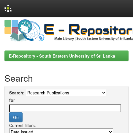
Skip
navigation
E-Repository - South Eastern University of Sri Lanka
Search
Search:
for
Current filters: