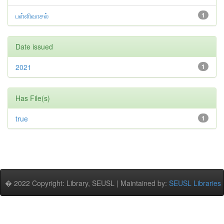
பள்ளிவாசல்
1
Date issued
2021
1
Has File(s)
true
1
� 2022 Copyright: Library, SEUSL | Maintained by:
SEUSL Libraries