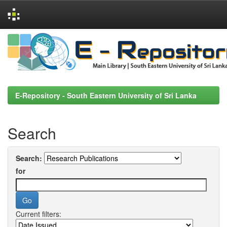
Skip
navigation
E-Repository - South Eastern University of Sri Lanka
Search
Search:
for
Current filters: