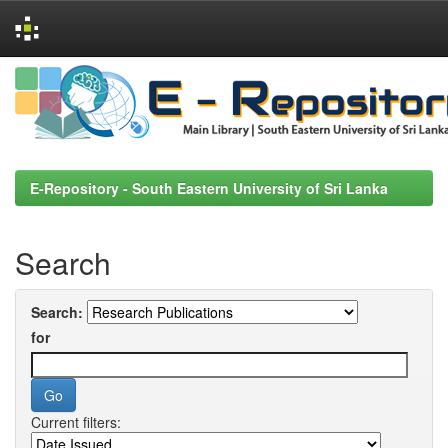
Skip
navigation
E-Repository - South Eastern University of Sri Lanka
Search
Search:
for
Current filters: