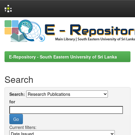
Skip
navigation
E-Repository - South Eastern University of Sri Lanka
Search
Search:
for
Current filters: