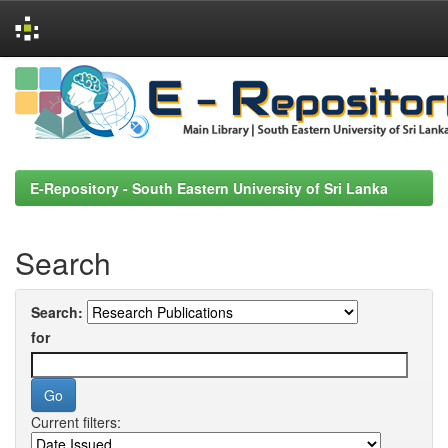
Skip
navigation
E-Repository - South Eastern University of Sri Lanka
Search
Search:
for
Current filters: