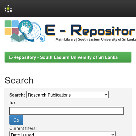
Skip
navigation
E-Repository - South Eastern University of Sri Lanka
Search
Search:
for
Current filters: