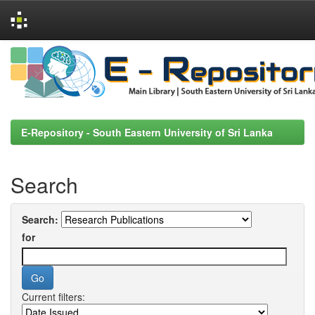
Skip
navigation
E-Repository - South Eastern University of Sri Lanka
Search
Search:
for
Current filters: