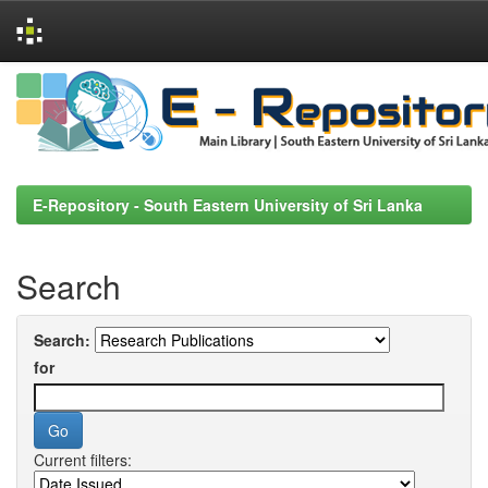
Skip
navigation
E-Repository - South Eastern University of Sri Lanka
Search
Search:
for
Current filters: