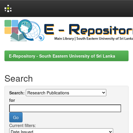
Skip
navigation
E-Repository - South Eastern University of Sri Lanka
Search
Search:
for
Current filters: