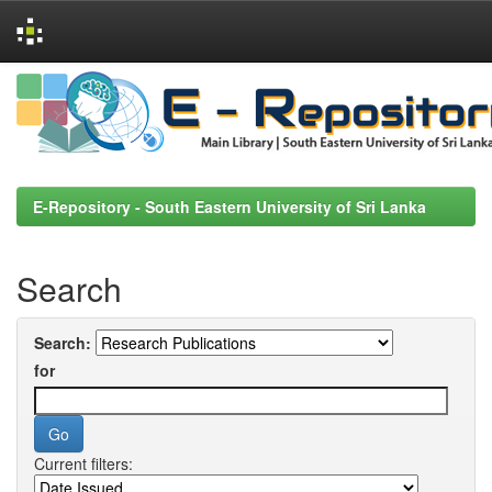
Skip
navigation
E-Repository - South Eastern University of Sri Lanka
Search
Search:
for
Current filters: