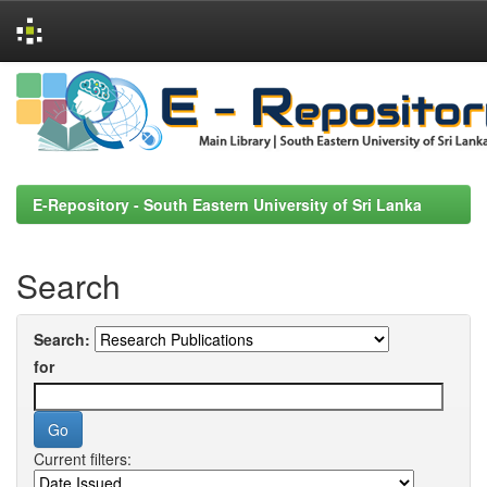
Skip
navigation
E-Repository - South Eastern University of Sri Lanka
Search
Search:
for
Current filters: