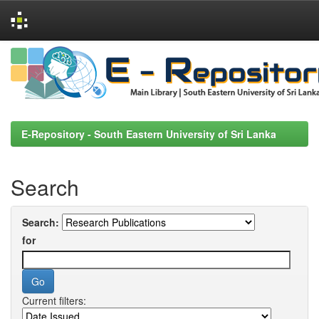
Skip
navigation
E-Repository - South Eastern University of Sri Lanka
Search
Search:
for
Current filters: