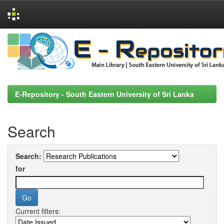
Skip
navigation
E-Repository - South Eastern University of Sri Lanka
Search
Search:
for
Current filters: