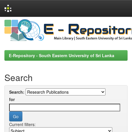
Skip
navigation
E-Repository - South Eastern University of Sri Lanka
Search
Search:
for
Current filters: