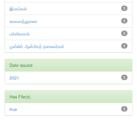
இமாம்கள்
1
உளவளத்துணை
1
பள்ளிவாசல்
1
முஸ்லிம் ஆன்மீகத் தலைவர்கள்
1
Date issued
2021
1
Has File(s)
true
1