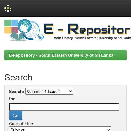
Skip
navigation
E-Repository - South Eastern University of Sri Lanka
Search
Search:
for
Current filters: