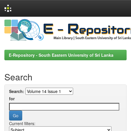
Skip
navigation
E-Repository - South Eastern University of Sri Lanka
Search
Search:
for
Current filters: