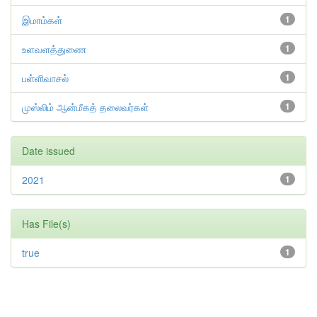
இமாம்கள்
1
உளவளத்துணை
1
பள்ளிவாசல்
1
முஸ்லிம் ஆன்மீகத் தலைவர்கள்
1
Date issued
2021
1
Has File(s)
true
1