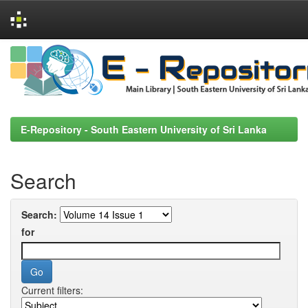
Skip
navigation
E-Repository - South Eastern University of Sri Lanka
Search
Search:
for
Current filters: