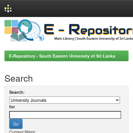
Skip
navigation
E-Repository - South Eastern University of Sri Lanka
Search
Search:
for
Current filters: