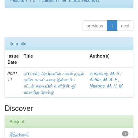
Results 1-1 of 1 (Search time: 0.002 seconds).
previous
1
next
Item hits:
Issue
Title
Author(s)
Date
2021-
நபி (ஸல்) அவர்களின் காலம் முதல்
Zunoomy, M. S.
;
11
நவீன காலம் வரை இஸ்லாமிய
Ashfa, M. A. F.
;
சட்டக் கலையின் வளர்ச்சி: ஓர்
Nairoos, M. H. M.
வரலாற்று நோக்கு
Discover
Subject
இஜ்திஹாத்
1