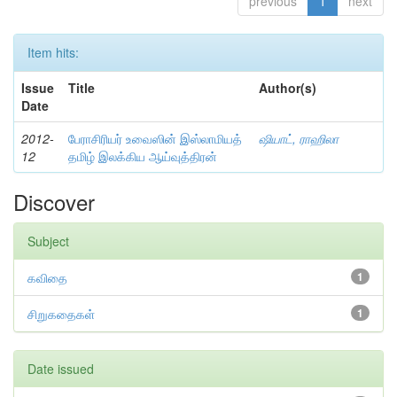
previous
1
next
Item hits:
Issue
Title
Author(s)
Date
2012-
பேராசிரியர் உவைஸின் இஸ்லாமியத்
ஷியாட், ராஹிலா
12
தமிழ் இலக்கிய ஆய்வுத்திரன்
Discover
Subject
கவிதை
1
சிறுகதைகள்
1
Date issued