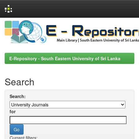
Skip
navigation
E-Repository - South Eastern University of Sri Lanka
Search
Search:
for
Current filters: