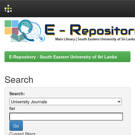
Skip
navigation
E-Repository - South Eastern University of Sri Lanka
Search
Search:
for
Current filters: