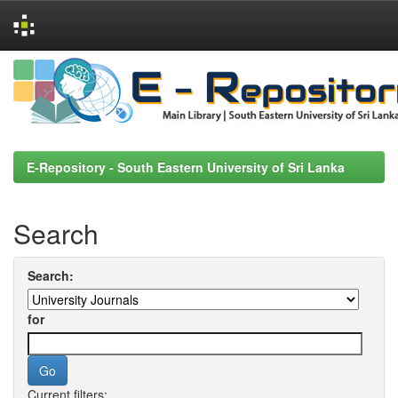
Skip
navigation
E-Repository - South Eastern University of Sri Lanka
Search
Search:
for
Current filters: