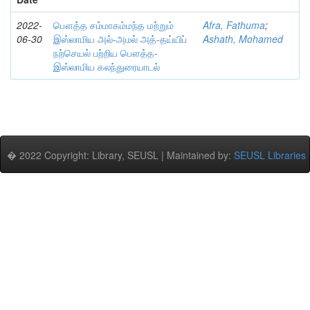
2022-
பௌத்த சம்மாகம்மந்த மற்றும்
Afra, Fathuma
;
06-30
இஸ்லாமிய அல்-அமல் அத்-தய்யிப்
Ashath, Mohamed
நற்செயல் பற்றிய பௌத்த-
இஸ்லாமிய கலந்துரையாடல்
� 2022 Copyright: Library, SEUSL | Maintained by:
SEUSL Libraries