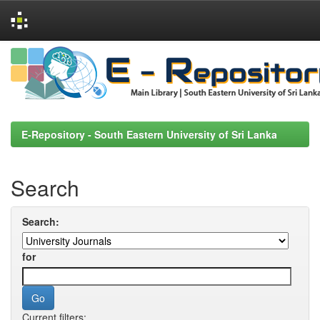
Skip
navigation
E-Repository - South Eastern University of Sri Lanka
Search
Search:
for
Current filters: