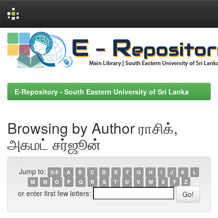
Skip
navigation
E-Repository - South Eastern University of Sri Lanka
Browsing by Author ராசிக்,
அகமட் சர்ஜூன்
Jump to:
0-9
A
B
C
D
E
F
G
H
I
J
K
L
M
N
O
P
Q
R
S
T
U
V
W
X
Y
Z
or enter first few letters: