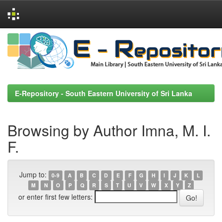
Skip
navigation
E-Repository - South Eastern University of Sri Lanka
Browsing by Author Imna, M. I.
F.
Jump to:
0-9
A
B
C
D
E
F
G
H
I
J
K
L
M
N
O
P
Q
R
S
T
U
V
W
X
Y
Z
or enter first few letters: