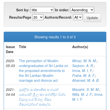
Sort by:
In order:
Results/Page
Authors/Record:
Showing results 1 to 3 of 3
Issue
Title
Author(s)
Date
2023-
The perception of Muslim
Minaz, M. N. M.
;
05-03
undergraduates of Sri Lanka on
Sarjoon, A. R.
;
the proposed amendments to
Imna, M. I. F.
;
the Sri Lankan Muslim
Fraha, M. A. F.
;
marriage and divorce act
Ahamed, M. A. B.
2021-
මුස්ලිම් සංස්‌කෘතික අංගයන්
Mazahir, S. M. M.
;
04-04
කෙරෙහි ශ්‍රී ලංකා අග්නිදිග විශ්ව
Nilfa, M. J. F.
;
Imna,
විද්‍යාලයේ සිංහල ශිෂය
M. I. F.
ශිෂයාවන්ගේ ආකල්ප