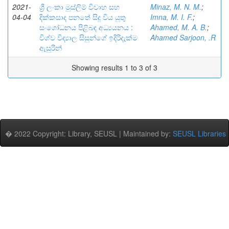
2021-
ශ්‍රී ලංකා මුස්ලිම් විවාහ සහ
Minaz, M. N. M.
;
04-04
දික්කසාද පනතේ සිදු විය යුතු
Imna, M. I. F.
;
සංශෝධනය පිළිබඳ අධ්‍යයනය :
Ahamed, M. A. B.
;
විශ්ව විද්‍යාල සිසුන්ගේ ඉදිරිදැක්ම
Ahamed Sarjoon, .R
ඇසුරින්
Showing results 1 to 3 of 3
� 2022 Copyright: Library, SEUSL | Maintained by:
SEUSL Libraries