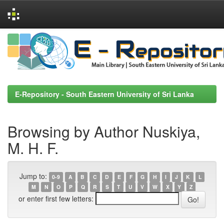
Skip
navigation
E-Repository - South Eastern University of Sri Lanka
Browsing by Author Nuskiya,
M. H. F.
Jump to:
0-9
A
B
C
D
E
F
G
H
I
J
K
L
M
N
O
P
Q
R
S
T
U
V
W
X
Y
Z
or enter first few letters: