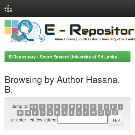
Skip
navigation
E-Repository - South Eastern University of Sri Lanka
Browsing by Author Hasana,
B.
Jump to:
0-9
A
B
C
D
E
F
G
H
I
J
K
L
M
N
O
P
Q
R
S
T
U
V
W
X
Y
Z
or enter first few letters: