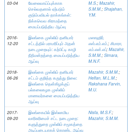
03-04
வேலைவாய்ப்புக்காக
M.S.
;
Mazahir,
செல்வதனால் ஏற்படும்
S.M.M.
;
Shajahan,
குடும்பவியல் தாக்கங்கள்:
Y.M.
நிக்கவெவ கிராமத்தை
மையப்படுத்திய ஆய்வு
2016-
இலங்கை முஸ்லிம் தனியார்
மஸாஹிர்,
12-20
சட்டத்தில் பராமரிப்பும் அதன்
எஸ்.எம்.எம்.
;
சிமாரா,
நடைமுறையும்: கற்பிட்டி காழி
எம்.என்.எப்
;
Mazahir,
நீதிமன்றத்தை மையப்படுத்திய
S.M.M.
;
Simara,
ஆய்வு
M.N.F.
2018-
இலங்கை முஸ்லிம் தனியார்
Mazahir, S.M.M.
;
06-26
சட்டம் குறித்த கருத்து நிலை:
Helfan, M.L.M.
;
இலங்கை தென்கிழக்குப்
Rakshana Farvin,
பல்கலைகழக முஸ்லிம்
M.U.
மாணவர்களை மையப்படுத்திய
ஆய்வு
2017-
இலங்கையில் இஸ்லாமிய
Nisfa, M.S.F.
;
09-20
வாரிசுரிமைச் சட்ட நடைமுறை:
Mazahir, S.M.M.
களுத்துறை முஸ்லிம் சமூகத்தை
அடிப்படையாகக் கொண்ட ஆய்வு