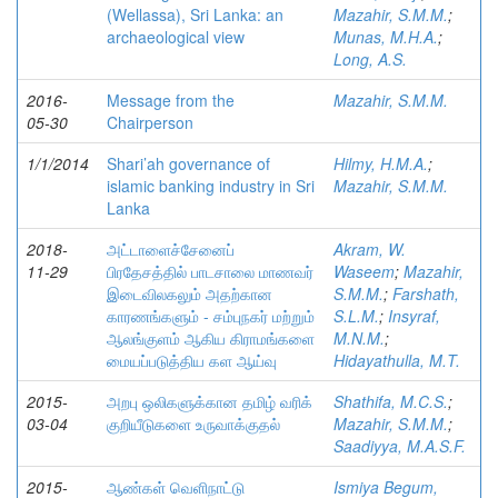
(Wellassa), Sri Lanka: an
Mazahir, S.M.M.
;
archaeological view
Munas, M.H.A.
;
Long, A.S.
2016-
Message from the
Mazahir, S.M.M.
05-30
Chairperson
1/1/2014
Shari’ah governance of
Hilmy, H.M.A.
;
islamic banking industry in Sri
Mazahir, S.M.M.
Lanka
2018-
அட்டாளைச்சேனைப்
Akram, W.
11-29
பிரதேசத்தில் பாடசாலை மாணவர்
Waseem
;
Mazahir,
இடைவிலகலும் அதற்கான
S.M.M.
;
Farshath,
காரணங்களும் - சம்புநகர் மற்றும்
S.L.M.
;
Insyraf,
ஆலங்குளம் ஆகிய கிராமங்களை
M.N.M.
;
மையப்படுத்திய கள ஆய்வு
Hidayathulla, M.T.
2015-
அறபு ஒலிகளுக்கான தமிழ் வரிக்
Shathifa, M.C.S.
;
03-04
குறியீடுகளை உருவாக்குதல்
Mazahir, S.M.M.
;
Saadiyya, M.A.S.F.
2015-
ஆண்கள் வெளிநாட்டு
Ismiya Begum,