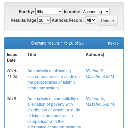
Sort by:
In order:
Results/Page
Authors/Record:
Showing results 1 to 20 of 28
next >
Issue
Title
Author(s)
Date
2018-
An analysis of allocating
Nisthar, S.
;
11-29
scarce resources: a study on
Mazahir, S.M.M.
the perspectives of Islamic
economic system
2018
An analysis of compatibility of
Nisthar, S.
;
alleviation of poverty with
Mazahir, S.M.M.
distribution of wealth: a study
of Islamic perspectives in
comparison with the
alternative economic systems