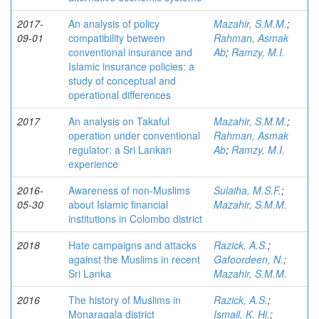
2017-
An analysis of policy
Mazahir, S.M.M.
;
09-01
compatibility between
Rahman, Asmak
conventional insurance and
Ab
;
Ramzy, M.I.
Islamic insurance policies: a
study of conceptual and
operational differences
2017
An analysis on Takaful
Mazahir, S.M.M.
;
operation under conventional
Rahman, Asmak
regulator: a Sri Lankan
Ab
;
Ramzy, M.I.
experience
2016-
Awareness of non-Muslims
Sulaiha, M.S.F.
;
05-30
about Islamic financial
Mazahir, S.M.M.
institutions in Colombo district
2018
Hate campaigns and attacks
Razick, A.S.
;
against the Muslims in recent
Gafoordeen, N.
;
Sri Lanka
Mazahir, S.M.M.
2016
The history of Muslims in
Razick, A.S.
;
Monaragala district
Ismail, K. Hj.
;