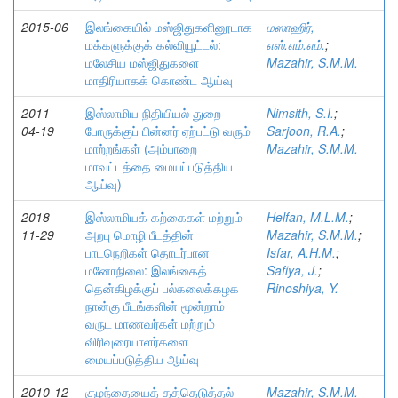
2015-06
இலங்கையில் மஸ்ஜிதுகளினூடாக
மஸாஹிர்,
மக்களுக்குக் கல்வியூட்டல்:
எஸ்.எம்.எம்.
;
மலேசிய மஸ்ஜிதுகளை
Mazahir, S.M.M.
மாதிரியாகக் கொண்ட ஆய்வு
2011-
இஸ்லாமிய நிதியியல் துறை-
Nimsith, S.I.
;
04-19
போருக்குப் பின்னர் ஏற்பட்டு வரும்
Sarjoon, R.A.
;
மாற்றங்கள் (அம்பாறை
Mazahir, S.M.M.
மாவட்டத்தை மையப்படுத்திய
ஆய்வு)
2018-
இஸ்லாமியக் கற்கைகள் மற்றும்
Helfan, M.L.M.
;
11-29
அறபு மொழி பீடத்தின்
Mazahir, S.M.M.
;
பாடநெறிகள் தொடர்பான
Isfar, A.H.M.
;
மனோநிலை: இலங்கைத்
Safiya, J.
;
தென்கிழக்குப் பல்கலைக்கழக
Rinoshiya, Y.
நான்கு பீடங்களின் மூன்றாம்
வருட மாணவர்கள் மற்றும்
விரிவுரையாளர்களை
மையப்படுத்திய ஆய்வு
2010-12
குழந்தையைத் தத்தெடுத்தல்-
Mazahir, S.M.M.