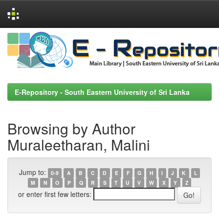
Skip
navigation
E-Repository - South Eastern University of Sri Lanka
Browsing by Author
Muraleetharan, Malini
Jump to:
0-9
A
B
C
D
E
F
G
H
I
J
K
L
M
N
O
P
Q
R
S
T
U
V
W
X
Y
Z
or enter first few letters: