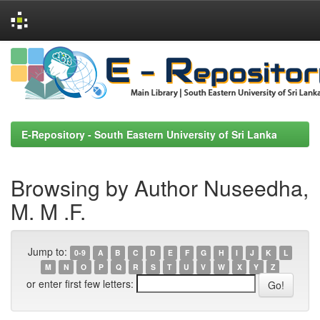
Skip
navigation
E-Repository - South Eastern University of Sri Lanka
Browsing by Author Nuseedha,
M. M .F.
Jump to:
0-9
A
B
C
D
E
F
G
H
I
J
K
L
M
N
O
P
Q
R
S
T
U
V
W
X
Y
Z
or enter first few letters: