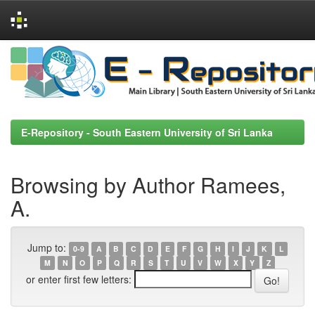
Skip
navigation
E-Repository - South Eastern University of Sri Lanka
Browsing by Author Ramees,
A.
Jump to:
0-9
A
B
C
D
E
F
G
H
I
J
K
L
M
N
O
P
Q
R
S
T
U
V
W
X
Y
Z
or enter first few letters: