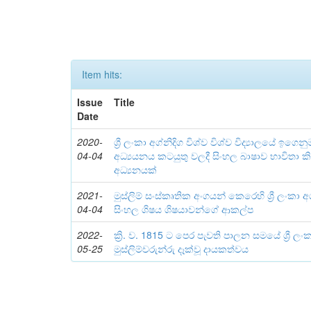
Item hits:
Issue
Title
Date
2020-
ශ්‍රී ලංකා අග්නිදිග විශ්ව විශ්ව විද්‍යාලයේ ඉගෙනු
04-04
අධ්‍යයනය කටයුතු වලදී සිංහල බාෂාව භාවිතා කි
අධ්‍යනයක්
2021-
මුස්ලිම් සංස්‌කෘතික අංගයන් කෙරෙහි ශ්‍රී ලංකා අග
04-04
සිංහල ශිෂය ශිෂයාවන්ගේ ආකල්ප
2022-
ක්‍රි. ව. 1815 ට පෙර පැවති පාලන සමයේ ශ්‍රී ල
05-25
මුස්ලිම්වරුන්රු දෑක්වූ දායකත්වය