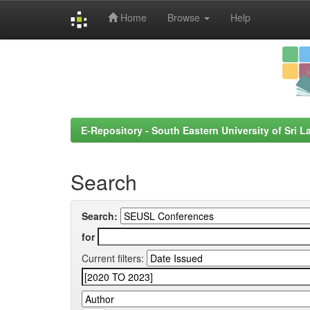
Home
Browse
Help
Skip
navigation
E-Repository - South Eastern University of Sri L
Search
Search:
for
Current filters: