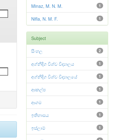
Minaz, M. N. M.
1
Nifla, N. M. F.
1
Subject
සිංහල
2
අග්නිදිග විශ්ව විද්‍යාලය
1
අග්නිදිග විශ්ව විද්‍යාලයේ
1
ආකල්ප
1
ආගම
1
ඉතිහාසය
1
ඉස්ලාම්
1