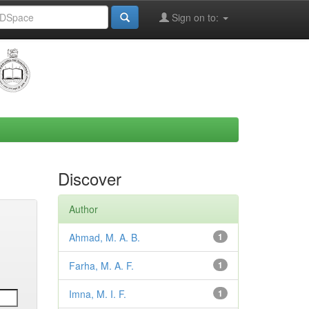
Sign on to:
Discover
Author
Ahmad, M. A. B.
1
Farha, M. A. F.
1
Imna, M. I. F.
1