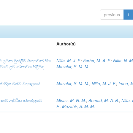
previous
1
Author(s)
ම ලබන මුස්ලිම් ශිස්‍යාවන් සිය
Nilfa, M. J. F.
;
Farha, M. A. F.
;
Nifla, N. M
රීමේ ප්‍රව ණතාවය පිළිබඳ
Mazahir, S. M. M.
්නිදිග විශ්ව විද්‍යාලයේ
Mazahir, S. M. M.
;
Nilfa, M. J. F.
;
Imna, M.
ංකාවේ ආර්ථික ක්ෂේත්‍රයට
Minaz, M. N. M.
;
Ahmad, M. A. B.
;
Nilfa,
F.
;
Mazahir, S. M. M.