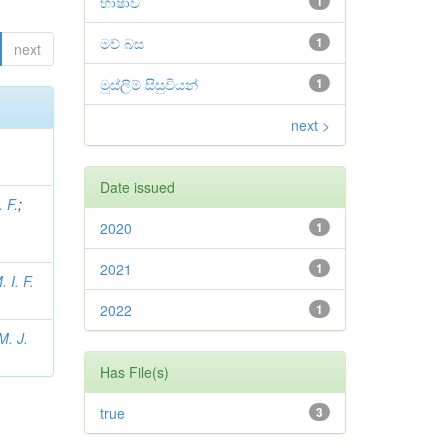
භාෂාව
1
මව් බස
1
next
මුස්ලිම් සිසුවියන්
1
next >
Date issued
. F.
;
2020
1
2021
1
 I. F.
2022
1
 M. J.
Has File(s)
true
3