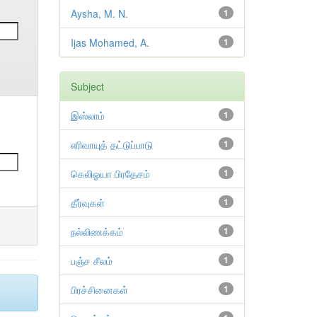
Aysha, M. N.
1
Ijas Mohamed, A.
1
Subject
இஸ்லாம்
1
எரிவாயுத் தட்டுப்பாடு
1
கெலிஓயா பிரதேசம்
1
தீர்வுகள்
1
நல்லிணக்கம்
1
பஞ்ச சீலம்
1
பிரச்சினைகள்
1