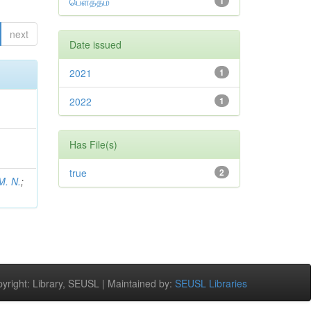
பௌத்தம்
1
next
Date issued
2021
1
2022
1
Has File(s)
true
2
M. N.
;
right: Library, SEUSL | Maintained by:
SEUSL Libraries