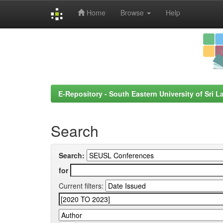
Home
Browse
Help
Skip
navigation
E-Repository - South Eastern University of Sri L
Search
Search:
for
Current filters: