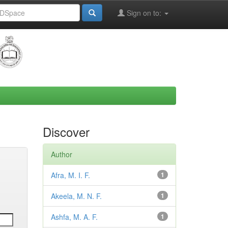
Sign on to:
Discover
Author
Afra, M. I. F.
1
Akeela, M. N. F.
1
Ashfa, M. A. F.
1