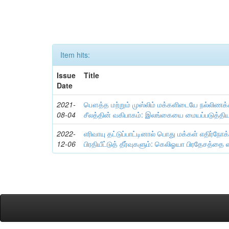
Item hits:
Issue
Title
Date
2021-
பௌத்த மற்றும் முஸ்லிம் மக்களிடையே நல்லிணக்க
08-04
சீலத்தின் வகிபாகம்: இலங்கையை மையப்படுத்தி
2022-
எரிவாயு தட்டுப்பாட்டினால் பொது மக்கள் எதிர்நோக
12-06
பிரதியீட்டுத் தீர்வுகளும்: கெலிஓயா பிரதேசத்தை