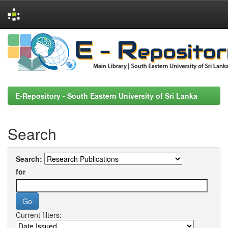
Skip
navigation
E-Repository - South Eastern University of Sri Lanka
Search
Search:
for
Current filters: