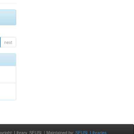
next
right: Library, SEUSL | Maintained by:
SEUSL Libraries