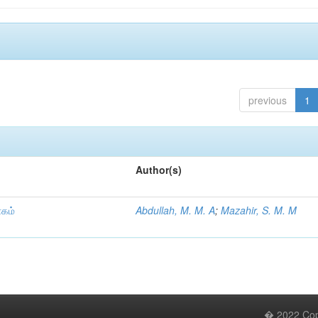
previous
1
Author(s)
ாகம்
Abdullah, M. M. A
;
Mazahir, S. M. M
� 2022 Copy