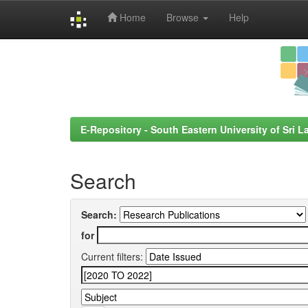
Home
Browse
Help
Skip
navigation
E-Repository - South Eastern University of Sri L
Search
Search:
for
Current filters: