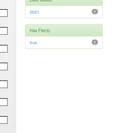
2021
1
Has File(s)
true
1