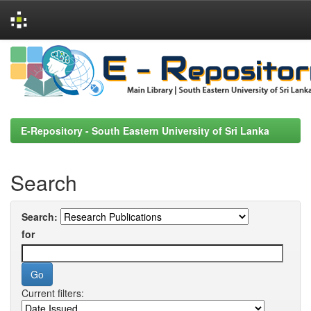
Skip
navigation
E-Repository - South Eastern University of Sri Lanka
Search
Search:
for
Current filters: