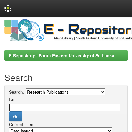
Skip
navigation
E-Repository - South Eastern University of Sri Lanka
Search
Search:
for
Current filters: