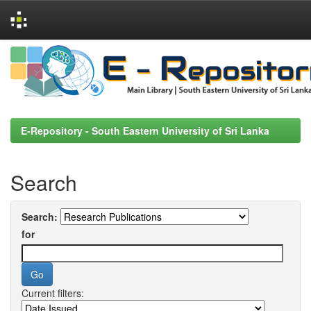
Skip
navigation
E-Repository - South Eastern University of Sri Lanka
Search
Search:
for
Current filters: